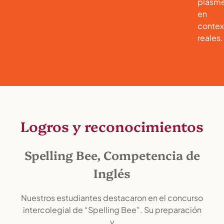
plasm
en
contex
reales.
Logros y reconocimientos
Spelling Bee, Competencia de
Inglés
Nuestros estudiantes destacaron en el concurso
intercolegial de “Spelling Bee”. Su preparación
y