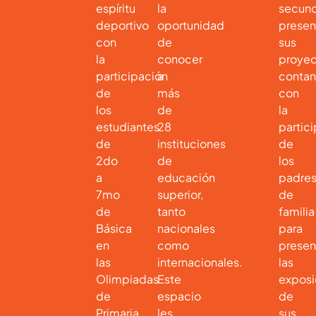
espíritu
la
secund
deportivo
oportunidad
presen
con
de
sus
la
conocer
proyec
participación
a
conta
de
más
con
los
de
la
estudiantes
28
partic
de
instituciones
de
2do
de
los
a
educación
padre
7mo
superior,
de
de
tanto
familia
Básica
nacionales
para
en
como
presen
las
internacionales.
las
Olimpiadas
Este
exposi
de
espacio
de
Primaria.
les
sus