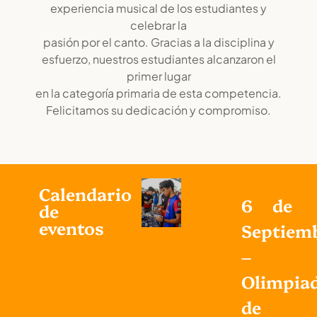
experiencia musical de los estudiantes y
celebrar la
pasión por el canto. Gracias a la disciplina y
esfuerzo, nuestros estudiantes alcanzaron el
primer lugar
en la categoría primaria de esta competencia.
Felicitamos su dedicación y compromiso.
Calendario
6 de
de
eventos
Septiem
–
Olimpia
de