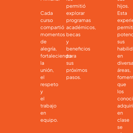
permitió
hijos.
Cada
explorar
Esta
curso
programas
experi
compartió
académicos,
permit
momentos
becas
potenc
de
y
sus
alegría,
beneficios
habili
fortaleciendo
para
en
la
sus
divers
unión,
próximos
áreas,
el
pasos.
fomen
respeto
que
y
los
el
conoc
trabajo
adquir
en
en
equipo.
clase
se