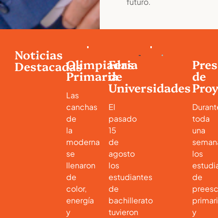
futuro.
Noticias
Olimpiadas
Feria
Pres
Destacadas
Primaria
de
de
Universidades
Proy
Las
canchas
El
Durant
de
pasado
toda
la
15
una
moderna
de
seman
se
agosto
los
llenaron
los
estudi
de
estudiantes
de
color,
de
preesc
energía
bachillerato
primar
y
tuvieron
y