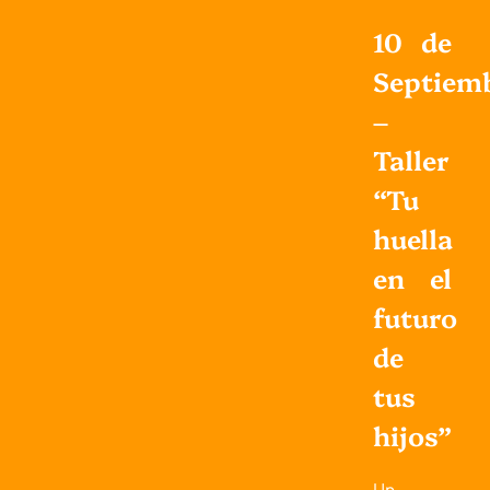
10 de
Septiem
–
Taller
“Tu
huella
en el
futuro
de
tus
hijos”
Un